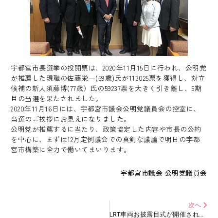
宇都宮市長選挙の投開票は、2020年11月15日に行われ、公明党
が推薦した現職の佐藤栄一(59歳)氏が113025票を獲得し、対立
候補の新人須藤博(77歳）氏の59237票を大きく引き離し、5期
目の当選を果たされました。
2020年11月16日には、宇都宮市議会公明党議員会の控室に、
当選のご挨拶にお見えになりました。
公明党が推薦するに当たり、政策協定した内容や市長の公約
を中心に、まずは12月定例議会での真剣な議論で明日の宇都
宮市構築に全力で働いてまいります。
宇都宮市議会 公明党議員会
次へ
LRT車両お披露目式が開催されました